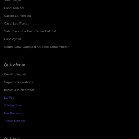
Xalet Negre
Casal Mira-sol
Casino La Floresta
Casal Les Planes
Sala Clavé - La Unió Centre Cultural
Casa Aymat
Centre Grau-Garriga d'Art Tèxtil Contemporani
Què oferim
Cessió d'espais
Suport a les entitats
Impuls a la creativitat
La Pua
Oficina Jove
Bar Bocamoll
Teatre Mira-sol