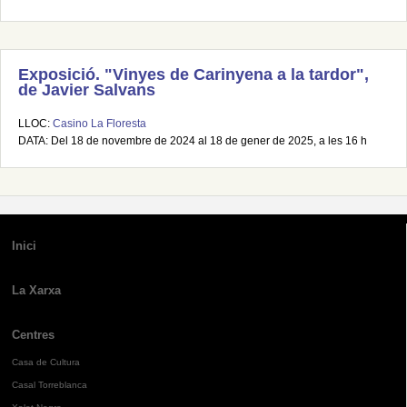
Exposició. "Vinyes de Carinyena a la tardor",
de Javier Salvans
LLOC:
Casino La Floresta
DATA: Del 18 de novembre de 2024 al 18 de gener de 2025, a les 16 h
Inici
La Xarxa
Centres
Casa de Cultura
Casal Torreblanca