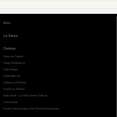
Inici
La Xarxa
Centres
Casa de Cultura
Casal Torreblanca
Xalet Negre
Casal Mira-sol
Casino La Floresta
Casal Les Planes
Sala Clavé - La Unió Centre Cultural
Casa Aymat
Centre Grau-Garriga d'Art Tèxtil Contemporani