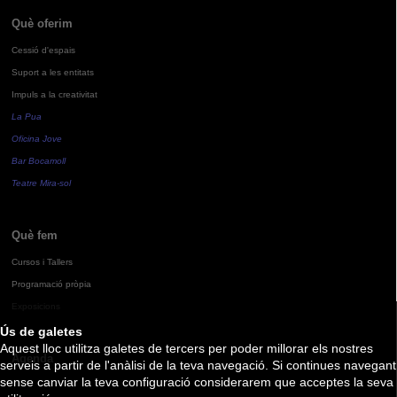
Què oferim
Cessió d'espais
Suport a les entitats
Impuls a la creativitat
La Pua
Oficina Jove
Bar Bocamoll
Teatre Mira-sol
Què fem
Cursos i Tallers
Programació pròpia
Exposicions
Ús de galetes
Aquest lloc utilitza galetes de tercers per poder millorar els nostres
Agenda
serveis a partir de l'anàlisi de la teva navegació. Si continues navegant
sense canviar la teva configuració considerarem que acceptes la seva