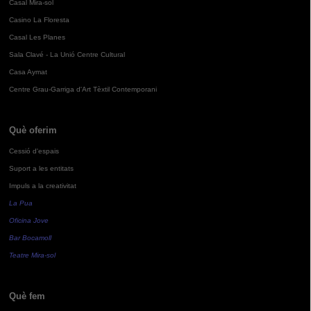
Casal Mira-sol
Casino La Floresta
Casal Les Planes
Sala Clavé - La Unió Centre Cultural
Casa Aymat
Centre Grau-Garriga d'Art Tèxtil Contemporani
Què oferim
Cessió d'espais
Suport a les entitats
Impuls a la creativitat
La Pua
Oficina Jove
Bar Bocamoll
Teatre Mira-sol
Què fem