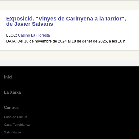
Exposició. "Vinyes de Carinyena a la tardor",
de Javier Salvans
LLOC:
Casino La Floresta
DATA: Del 18 de novembre de 2024 al 18 de gener de 2025, a les 16 h
Inici
La Xarxa
Centres
Casa de Cultura
Casal Torreblanca
Xalet Negre