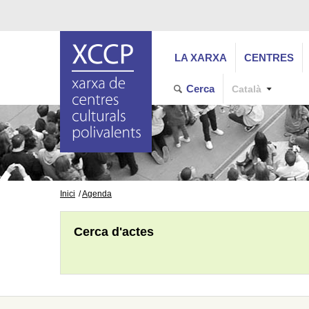
LA XARXA
CENTRES
Cerca
Català
Inici
Agenda
Cerca d'actes