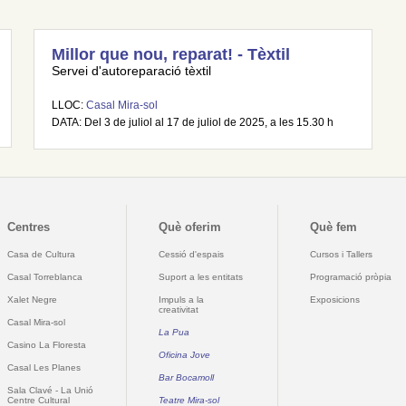
Millor que nou, reparat! - Tèxtil
Servei d'autoreparació tèxtil
LLOC:
Casal Mira-sol
DATA: Del 3 de juliol al 17 de juliol de 2025, a les 15.30 h
Centres
Què oferim
Què fem
Casa de Cultura
Cessió d'espais
Cursos i Tallers
Casal Torreblanca
Suport a les entitats
Programació pròpia
Xalet Negre
Impuls a la
Exposicions
creativitat
Casal Mira-sol
La Pua
Casino La Floresta
Oficina Jove
Casal Les Planes
Bar Bocamoll
Sala Clavé - La Unió
Centre Cultural
Teatre Mira-sol