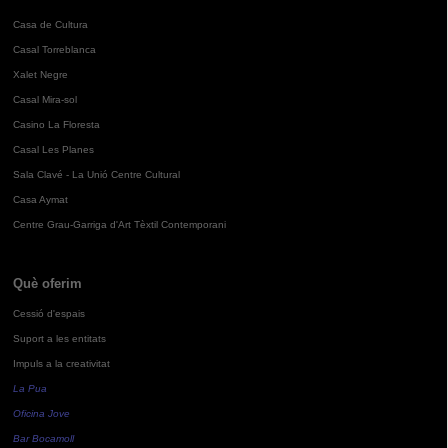
Casa de Cultura
Casal Torreblanca
Xalet Negre
Casal Mira-sol
Casino La Floresta
Casal Les Planes
Sala Clavé - La Unió Centre Cultural
Casa Aymat
Centre Grau-Garriga d'Art Tèxtil Contemporani
Què oferim
Cessió d'espais
Suport a les entitats
Impuls a la creativitat
La Pua
Oficina Jove
Bar Bocamoll