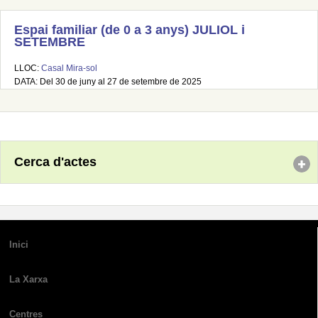
Espai familiar (de 0 a 3 anys) JULIOL i
SETEMBRE
LLOC:
Casal Mira-sol
DATA: Del 30 de juny al 27 de setembre de 2025
Cerca d'actes
Inici
La Xarxa
Centres