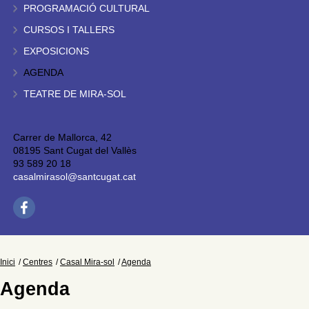
PROGRAMACIÓ CULTURAL
CURSOS I TALLERS
EXPOSICIONS
AGENDA
TEATRE DE MIRA-SOL
Carrer de Mallorca, 42
08195 Sant Cugat del Vallès
93 589 20 18
casalmirasol@santcugat.cat
Inici
Centres
Casal Mira-sol
Agenda
Agenda