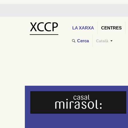
LA XARXA
CENTRES
Cerca
Català