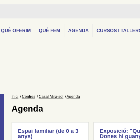
QUÈ OFERIM
QUÈ FEM
AGENDA
CURSOS I TALLER
Inici
Centres
Casal Mira-sol
Agenda
Agenda
Espai familiar (de 0 a 3
Exposició: "Qu
anys)
Dones hi guany