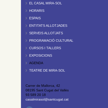
EL CASAL MIRA-SOL
HORARIS
ESPAIS
ENTITATS ALLOTJADES
SERVEIS ALLOTJATS
PROGRAMACIÓ CULTURAL
CURSOS I TALLERS
EXPOSICIONS
AGENDA
TEATRE DE MIRA-SOL
Carrer de Mallorca, 42
08195 Sant Cugat del Vallès
93 589 20 18
casalmirasol@santcugat.cat