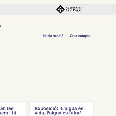
S
Inicia sessió
Crea compte
an les
Exposició: ‘L’aigua és
em , hi
vida, l’aigua és futur’