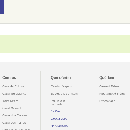
Centres
Què oferim
Què fem
Casa de Cultura
Cessió d'espais
Cursos i Tallers
Casal Torreblanca
Suport a les entitats
Programació pròpia
Xalet Negre
Impuls a la
Exposicions
creativitat
Casal Mira-sol
La Pua
Casino La Floresta
Oficina Jove
Casal Les Planes
Bar Bocamoll
Sala Clavé - La Unió