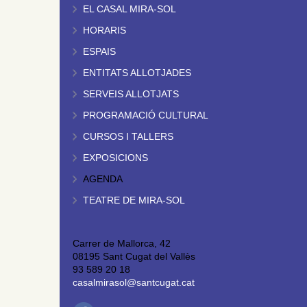
EL CASAL MIRA-SOL
HORARIS
ESPAIS
ENTITATS ALLOTJADES
SERVEIS ALLOTJATS
PROGRAMACIÓ CULTURAL
CURSOS I TALLERS
EXPOSICIONS
AGENDA
TEATRE DE MIRA-SOL
Carrer de Mallorca, 42
08195 Sant Cugat del Vallès
93 589 20 18
casalmirasol@santcugat.cat