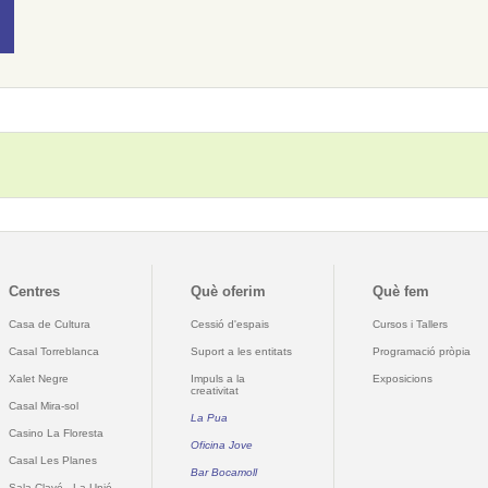
Centres
Què oferim
Què fem
Casa de Cultura
Cessió d'espais
Cursos i Tallers
Casal Torreblanca
Suport a les entitats
Programació pròpia
Xalet Negre
Impuls a la
Exposicions
creativitat
Casal Mira-sol
La Pua
Casino La Floresta
Oficina Jove
Casal Les Planes
Bar Bocamoll
Sala Clavé - La Unió