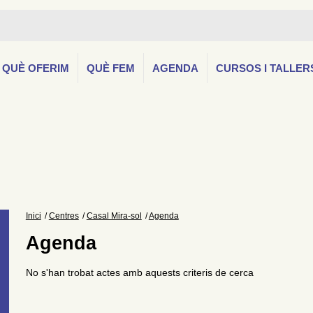
QUÈ OFERIM
QUÈ FEM
AGENDA
CURSOS I TALLER
Inici
Centres
Casal Mira-sol
Agenda
Agenda
No s'han trobat actes amb aquests criteris de cerca