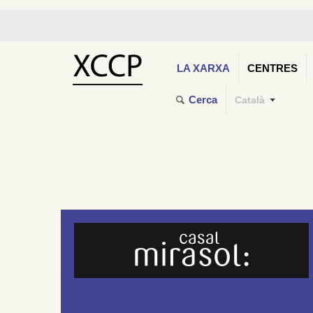
LA XARXA
CENTRES
Cerca
Català