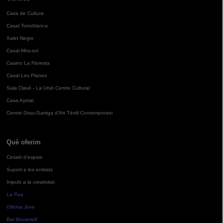
Casa de Cultura
Casal Torreblanca
Xalet Negre
Casal Mira-sol
Casino La Floresta
Casal Les Planes
Sala Clavé - La Unió Centre Cultural
Casa Aymat
Centre Grau-Garriga d'Art Tèxtil Contemporani
Què oferim
Cessió d'espais
Suport a les entitats
Impuls a la creativitat
La Pua
Oficina Jove
Bar Bocamoll