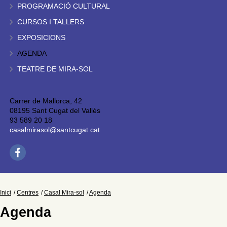
PROGRAMACIÓ CULTURAL
CURSOS I TALLERS
EXPOSICIONS
AGENDA
TEATRE DE MIRA-SOL
Carrer de Mallorca, 42
08195 Sant Cugat del Vallès
93 589 20 18
casalmirasol@santcugat.cat
Inici
Centres
Casal Mira-sol
Agenda
Agenda