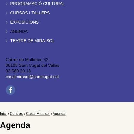
PROGRAMACIÓ CULTURAL
CURSOS I TALLERS
EXPOSICIONS
AGENDA
TEATRE DE MIRA-SOL
Carrer de Mallorca, 42
08195 Sant Cugat del Vallès
93 589 20 18
casalmirasol@santcugat.cat
Inici
Centres
Casal Mira-sol
Agenda
Agenda