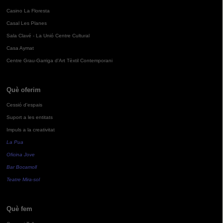
Casino La Floresta
Casal Les Planes
Sala Clavé - La Unió Centre Cultural
Casa Aymat
Centre Grau-Garriga d'Art Tèxtil Contemporani
Què oferim
Cessió d'espais
Suport a les entitats
Impuls a la creativitat
La Pua
Oficina Jove
Bar Bocamoll
Teatre Mira-sol
Què fem