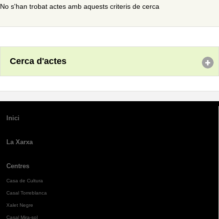
No s'han trobat actes amb aquests criteris de cerca
Cerca d'actes
Inici
La Xarxa
Centres
Casa de Cultura
Casal Torreblanca
Xalet Negre
Casal Mira-sol