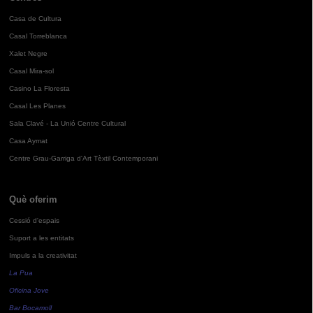
Casa de Cultura
Casal Torreblanca
Xalet Negre
Casal Mira-sol
Casino La Floresta
Casal Les Planes
Sala Clavé - La Unió Centre Cultural
Casa Aymat
Centre Grau-Garriga d'Art Tèxtil Contemporani
Què oferim
Cessió d'espais
Suport a les entitats
Impuls a la creativitat
La Pua
Oficina Jove
Bar Bocamoll