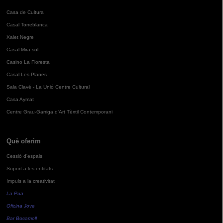
Casa de Cultura
Casal Torreblanca
Xalet Negre
Casal Mira-sol
Casino La Floresta
Casal Les Planes
Sala Clavé - La Unió Centre Cultural
Casa Aymat
Centre Grau-Garriga d'Art Tèxtil Contemporani
Què oferim
Cessió d'espais
Suport a les entitats
Impuls a la creativitat
La Pua
Oficina Jove
Bar Bocamoll