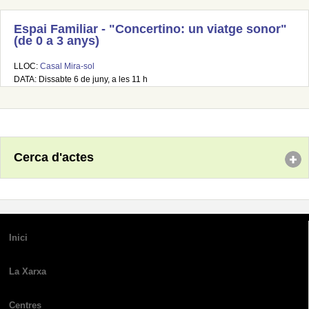
Espai Familiar - "Concertino: un viatge sonor"
(de 0 a 3 anys)
LLOC:
Casal Mira-sol
DATA: Dissabte 6 de juny, a les 11 h
Cerca d'actes
Inici
La Xarxa
Centres