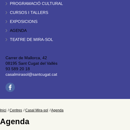
PROGRAMACIÓ CULTURAL
CURSOS I TALLERS
EXPOSICIONS
AGENDA
TEATRE DE MIRA-SOL
Carrer de Mallorca, 42
08195 Sant Cugat del Vallès
93 589 20 18
casalmirasol@santcugat.cat
Inici
Centres
Casal Mira-sol
Agenda
Agenda