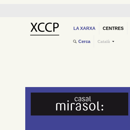
LA XARXA
CENTRES
Cerca
Català