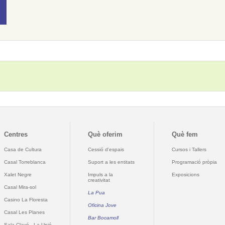
Centres
Què oferim
Què fem
Casa de Cultura
Cessió d'espais
Cursos i Tallers
Casal Torreblanca
Suport a les entitats
Programació pròpia
Xalet Negre
Impuls a la
Exposicions
creativitat
Casal Mira-sol
La Pua
Casino La Floresta
Oficina Jove
Casal Les Planes
Bar Bocamoll
Sala Clavé - La Unió