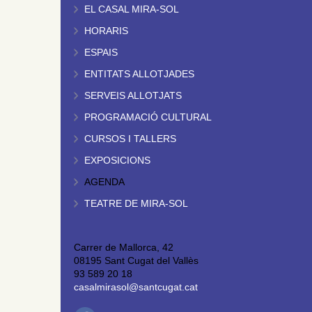
EL CASAL MIRA-SOL
HORARIS
ESPAIS
ENTITATS ALLOTJADES
SERVEIS ALLOTJATS
PROGRAMACIÓ CULTURAL
CURSOS I TALLERS
EXPOSICIONS
AGENDA
TEATRE DE MIRA-SOL
Carrer de Mallorca, 42
08195 Sant Cugat del Vallès
93 589 20 18
casalmirasol@santcugat.cat