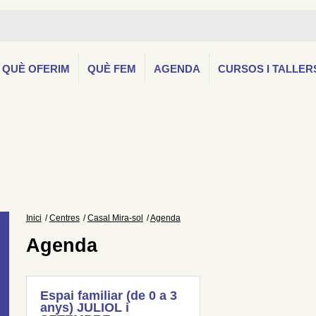
QUÈ OFERIM
QUÈ FEM
AGENDA
CURSOS I TALLER
Inici
Centres
Casal Mira-sol
Agenda
Agenda
Espai familiar (de 0 a 3
anys) JULIOL i