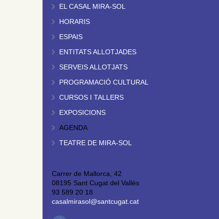
EL CASAL MIRA-SOL
HORARIS
ESPAIS
ENTITATS ALLOTJADES
SERVEIS ALLOTJATS
PROGRAMACIÓ CULTURAL
CURSOS I TALLERS
EXPOSICIONS
AGENDA
TEATRE DE MIRA-SOL
Carrer de Mallorca, 42
08195 Sant Cugat del Vallès
93 589 20 18
casalmirasol@santcugat.cat