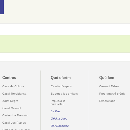
Centres
Què oferim
Què fem
Casa de Cultura
Cessió d'espais
Cursos i Tallers
Casal Torreblanca
Suport a les entitats
Programació pròpia
Xalet Negre
Impuls a la
Exposicions
creativitat
Casal Mira-sol
La Pua
Casino La Floresta
Oficina Jove
Casal Les Planes
Bar Bocamoll
Sala Clavé - La Unió