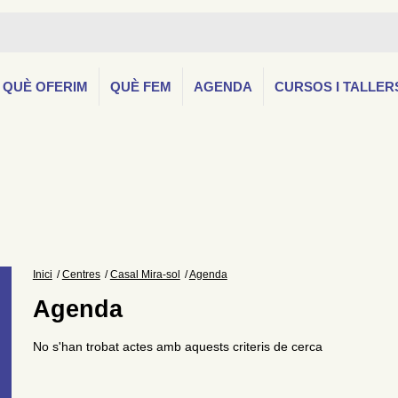
QUÈ OFERIM
QUÈ FEM
AGENDA
CURSOS I TALLER
Inici
Centres
Casal Mira-sol
Agenda
Agenda
No s'han trobat actes amb aquests criteris de cerca