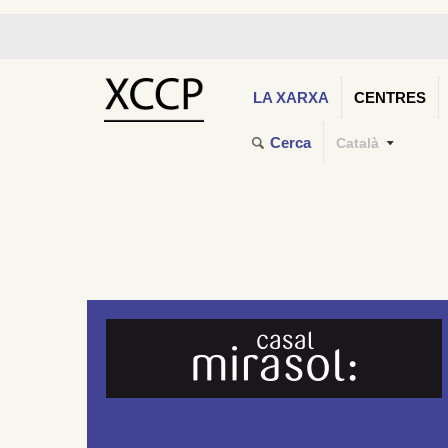
LA XARXA
CENTRES
Cerca
Català