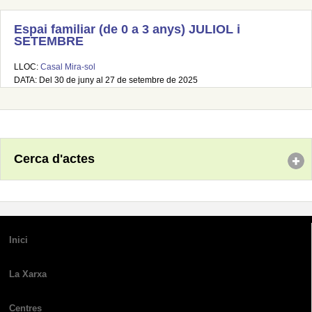
Espai familiar (de 0 a 3 anys) JULIOL i
SETEMBRE
LLOC:
Casal Mira-sol
DATA: Del 30 de juny al 27 de setembre de 2025
Cerca d'actes
Inici
La Xarxa
Centres