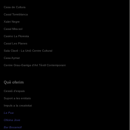
Casa de Cultura
Casal Torreblanca
Xalet Negre
Casal Mira-sol
Casino La Floresta
Casal Les Planes
Sala Clavé - La Unió Centre Cultural
Casa Aymat
Centre Grau-Garriga d'Art Tèxtil Contemporani
Què oferim
Cessió d'espais
Suport a les entitats
Impuls a la creativitat
La Pua
Oficina Jove
Bar Bocamoll