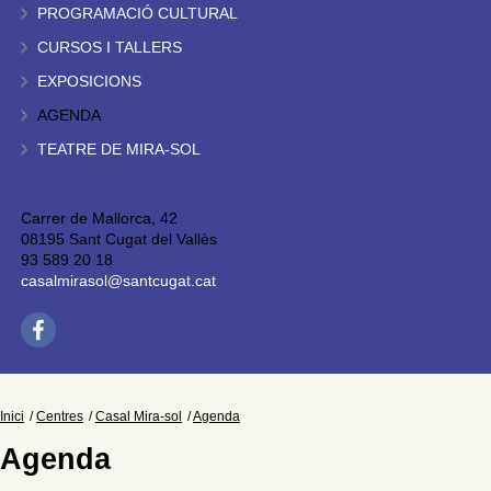
PROGRAMACIÓ CULTURAL
CURSOS I TALLERS
EXPOSICIONS
AGENDA
TEATRE DE MIRA-SOL
Carrer de Mallorca, 42
08195 Sant Cugat del Vallès
93 589 20 18
casalmirasol@santcugat.cat
Inici
Centres
Casal Mira-sol
Agenda
Agenda