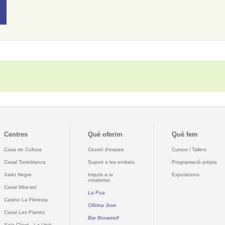
Centres
Què oferim
Què fem
Casa de Cultura
Cessió d'espais
Cursos i Tallers
Casal Torreblanca
Suport a les entitats
Programació pròpia
Xalet Negre
Impuls a la
Exposicions
creativitat
Casal Mira-sol
La Pua
Casino La Floresta
Oficina Jove
Casal Les Planes
Bar Bocamoll
Sala Clavé - La Unió