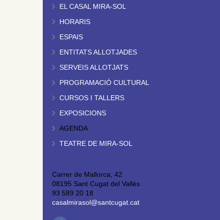
EL CASAL MIRA-SOL
HORARIS
ESPAIS
ENTITATS ALLOTJADES
SERVEIS ALLOTJATS
PROGRAMACIÓ CULTURAL
CURSOS I TALLERS
EXPOSICIONS
AGENDA
TEATRE DE MIRA-SOL
Carrer de Mallorca, 42
08195 Sant Cugat del Vallès
93 589 20 18
casalmirasol@santcugat.cat