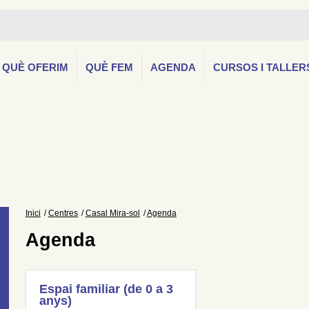
QUÈ OFERIM
QUÈ FEM
AGENDA
CURSOS I TALLER
Inici
Centres
Casal Mira-sol
Agenda
Agenda
Espai familiar (de 0 a 3
anys)