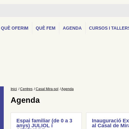
QUÈ OFERIM
QUÈ FEM
AGENDA
CURSOS I TALLER
Inici
Centres
Casal Mira-sol
Agenda
Agenda
Espai familiar (de 0 a 3
Inauguració Ex
anys) JULIOL i
al Casal de Mir