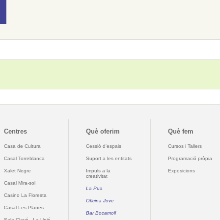
Centres
Què oferim
Què fem
Casa de Cultura
Cessió d'espais
Cursos i Tallers
Casal Torreblanca
Suport a les entitats
Programació pròpia
Xalet Negre
Impuls a la
Exposicions
creativitat
Casal Mira-sol
La Pua
Casino La Floresta
Oficina Jove
Casal Les Planes
Bar Bocamoll
Sala Clavé - La Unió