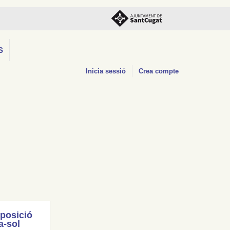
S
Inicia sessió
Crea compte
posició
a-sol