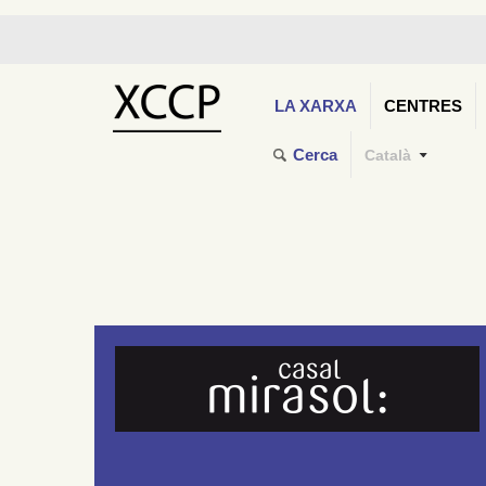
LA XARXA
CENTRES
Cerca
Català