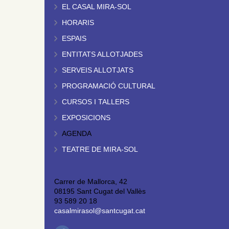
EL CASAL MIRA-SOL
HORARIS
ESPAIS
ENTITATS ALLOTJADES
SERVEIS ALLOTJATS
PROGRAMACIÓ CULTURAL
CURSOS I TALLERS
EXPOSICIONS
AGENDA
TEATRE DE MIRA-SOL
Carrer de Mallorca, 42
08195 Sant Cugat del Vallès
93 589 20 18
casalmirasol@santcugat.cat