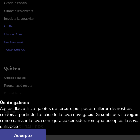
Cessió d'espais
Suport a les entitats
Impuls a la creativitat
La Pua
Oficina Jove
Bar Bocamoll
Teatre Mira-sol
Què fem
Cursos i Tallers
Programació pròpia
Exposicions
Ús de galetes
Aquest lloc utilitza galetes de tercers per poder millorar els nostres
Agenda
serveis a partir de l'anàlisi de la teva navegació. Si continues navegant
sense canviar la teva configuració considerarem que acceptes la seva
utilització.
CURSOS I TALLERS
Accepto