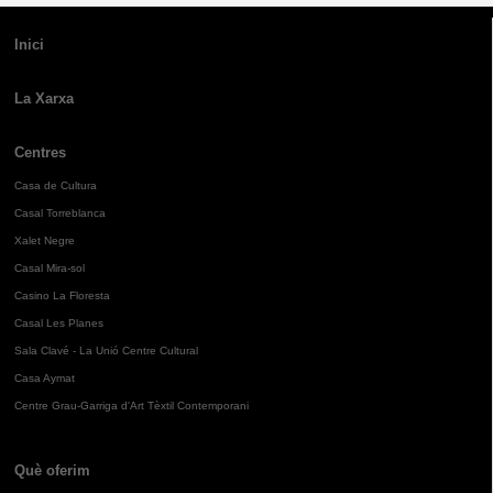
Inici
La Xarxa
Centres
Casa de Cultura
Casal Torreblanca
Xalet Negre
Casal Mira-sol
Casino La Floresta
Casal Les Planes
Sala Clavé - La Unió Centre Cultural
Casa Aymat
Centre Grau-Garriga d'Art Tèxtil Contemporani
Què oferim