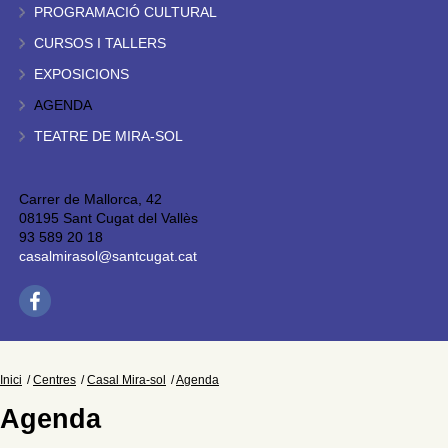
PROGRAMACIÓ CULTURAL
CURSOS I TALLERS
EXPOSICIONS
AGENDA
TEATRE DE MIRA-SOL
Carrer de Mallorca, 42
08195 Sant Cugat del Vallès
93 589 20 18
casalmirasol@santcugat.cat
Inici
Centres
Casal Mira-sol
Agenda
Agenda