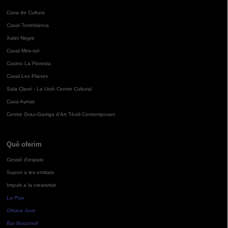
Casa de Cultura
Casal Torreblanca
Xalet Negre
Casal Mira-sol
Casino La Floresta
Casal Les Planes
Sala Clavé - La Unió Centre Cultural
Casa Aymat
Centre Grau-Garriga d'Art Tèxtil Contemporani
Què oferim
Cessió d'espais
Suport a les entitats
Impuls a la creativitat
La Pua
Oficina Jove
Bar Bocamoll