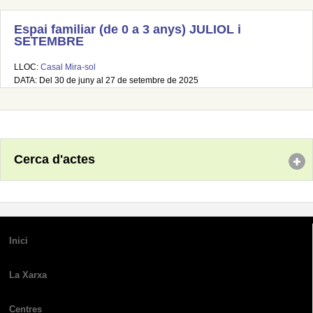
Espai familiar (de 0 a 3 anys) JULIOL i
SETEMBRE
LLOC:
Casal Mira-sol
DATA: Del 30 de juny al 27 de setembre de 2025
Cerca d'actes
Inici
La Xarxa
Centres