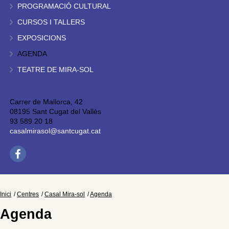
PROGRAMACIÓ CULTURAL
CURSOS I TALLERS
EXPOSICIONS
AGENDA
TEATRE DE MIRA-SOL
Carrer de Mallorca, 42
08195 Sant Cugat del Vallès
93 589 20 18
casalmirasol@santcugat.cat
Inici
Centres
Casal Mira-sol
Agenda
Agenda