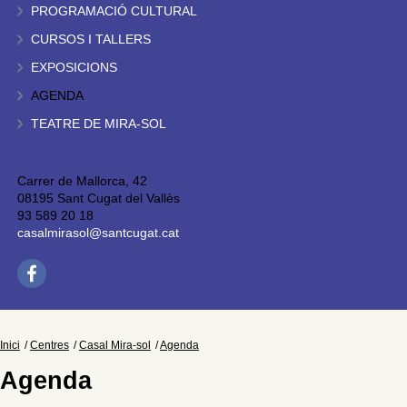
PROGRAMACIÓ CULTURAL
CURSOS I TALLERS
EXPOSICIONS
AGENDA
TEATRE DE MIRA-SOL
Carrer de Mallorca, 42
08195 Sant Cugat del Vallès
93 589 20 18
casalmirasol@santcugat.cat
Inici
Centres
Casal Mira-sol
Agenda
Agenda