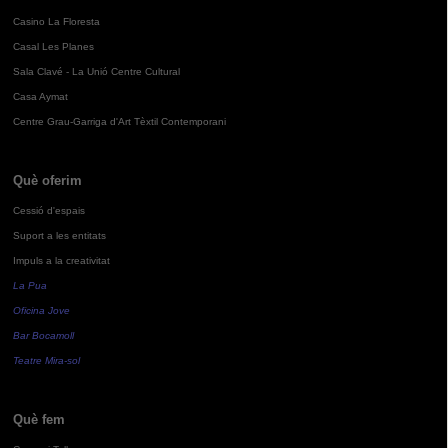
Casino La Floresta
Casal Les Planes
Sala Clavé - La Unió Centre Cultural
Casa Aymat
Centre Grau-Garriga d'Art Tèxtil Contemporani
Què oferim
Cessió d'espais
Suport a les entitats
Impuls a la creativitat
La Pua
Oficina Jove
Bar Bocamoll
Teatre Mira-sol
Què fem