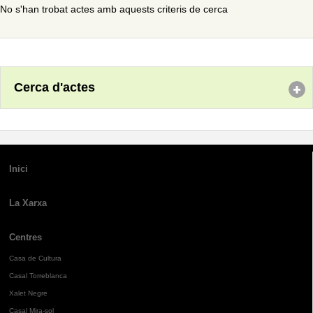
No s'han trobat actes amb aquests criteris de cerca
Cerca d'actes
Inici
La Xarxa
Centres
Casa de Cultura
Casal Torreblanca
Xalet Negre
Casal Mira-sol