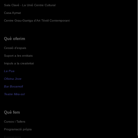
Sala Clavé - La Unió Centre Cultural
Casa Aymat
Centre Grau-Garriga d'Art Tèxtil Contemporani
Què oferim
Cessió d'espais
Suport a les entitats
Impuls a la creativitat
La Pua
Oficina Jove
Bar Bocamoll
Teatre Mira-sol
Què fem
Cursos i Tallers
Programació pròpia
Exposicions