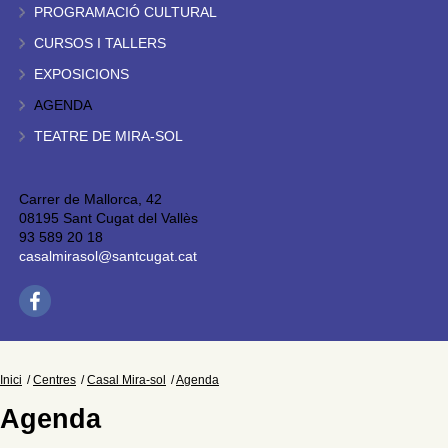
PROGRAMACIÓ CULTURAL
CURSOS I TALLERS
EXPOSICIONS
AGENDA
TEATRE DE MIRA-SOL
Carrer de Mallorca, 42
08195 Sant Cugat del Vallès
93 589 20 18
casalmirasol@santcugat.cat
Inici
Centres
Casal Mira-sol
Agenda
Agenda