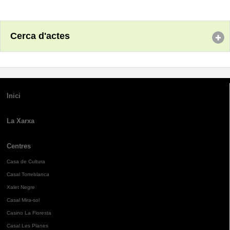
Cerca d'actes
Inici
La Xarxa
Centres
Casa de Cultura
Casal Torreblanca
Xalet Negre
Casal Mira-sol
Casino La Floresta
Casal Les Planes