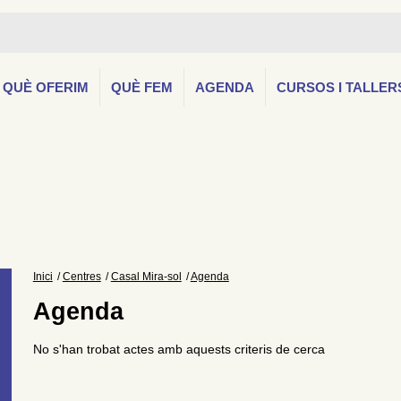
QUÈ OFERIM
QUÈ FEM
AGENDA
CURSOS I TALLER
Inici
Centres
Casal Mira-sol
Agenda
Agenda
No s'han trobat actes amb aquests criteris de cerca