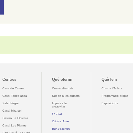
Centres
Què oferim
Què fem
Casa de Cultura
Cessió d'espais
Cursos i Tallers
Casal Torreblanca
Suport a les entitats
Programació pròpia
Xalet Negre
Impuls a la
Exposicions
creativitat
Casal Mira-sol
La Pua
Casino La Floresta
Oficina Jove
Casal Les Planes
Bar Bocamoll
Sala Clavé - La Unió