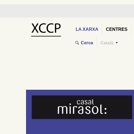
LA XARXA
CENTRES
Cerca
Català