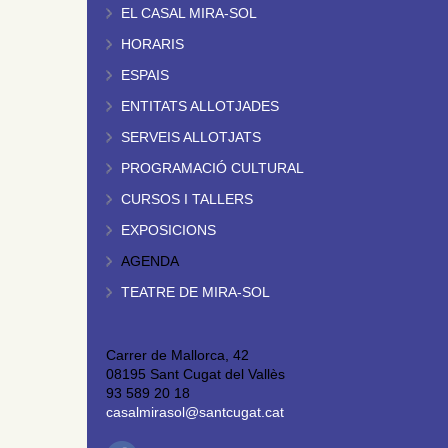
EL CASAL MIRA-SOL
HORARIS
ESPAIS
ENTITATS ALLOTJADES
SERVEIS ALLOTJATS
PROGRAMACIÓ CULTURAL
CURSOS I TALLERS
EXPOSICIONS
AGENDA
TEATRE DE MIRA-SOL
Carrer de Mallorca, 42
08195 Sant Cugat del Vallès
93 589 20 18
casalmirasol@santcugat.cat