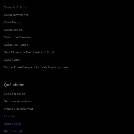
Casa de Cultura
Casal Torreblanca
Xalet Negre
Casal Mira-sol
Casino La Floresta
Casal Les Planes
Sala Clavé - La Unió Centre Cultural
Casa Aymat
Centre Grau-Garriga d'Art Tèxtil Contemporani
Què oferim
Cessió d'espais
Suport a les entitats
Impuls a la creativitat
La Pua
Oficina Jove
Bar Bocamoll