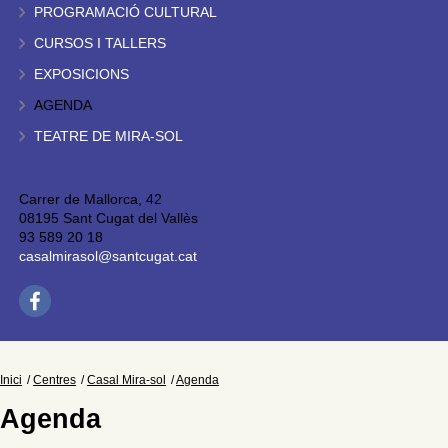
PROGRAMACIÓ CULTURAL
CURSOS I TALLERS
EXPOSICIONS
AGENDA
TEATRE DE MIRA-SOL
Carrer de Mallorca, 42
08195 Sant Cugat del Vallès
93 589 20 18
casalmirasol@santcugat.cat
Inici
Centres
Casal Mira-sol
Agenda
Agenda