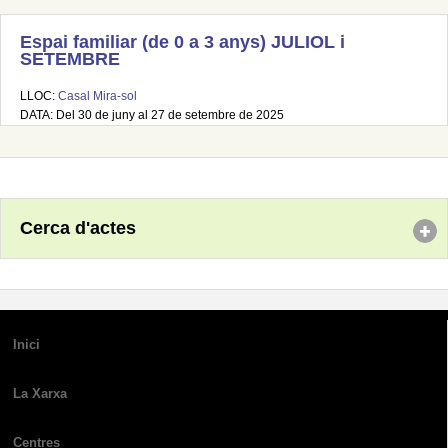
Espai familiar (de 0 a 3 anys) JULIOL i
SETEMBRE
LLOC:
Casal Mira-sol
DATA: Del 30 de juny al 27 de setembre de 2025
Cerca d'actes
Inici
La Xarxa
Centres