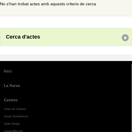
No s'han trobat actes amb aquests criteris de cerca
Cerca d'actes
Inici
La Xarxa
Centres
Casa de Cultura
Casal Torreblanca
Xalet Negre
Casal Mira-sol