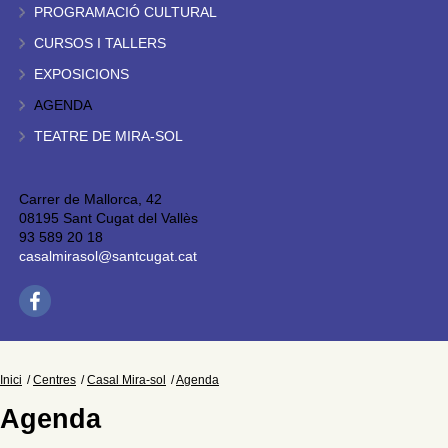
PROGRAMACIÓ CULTURAL
CURSOS I TALLERS
EXPOSICIONS
AGENDA
TEATRE DE MIRA-SOL
Carrer de Mallorca, 42
08195 Sant Cugat del Vallès
93 589 20 18
casalmirasol@santcugat.cat
Inici
Centres
Casal Mira-sol
Agenda
Agenda