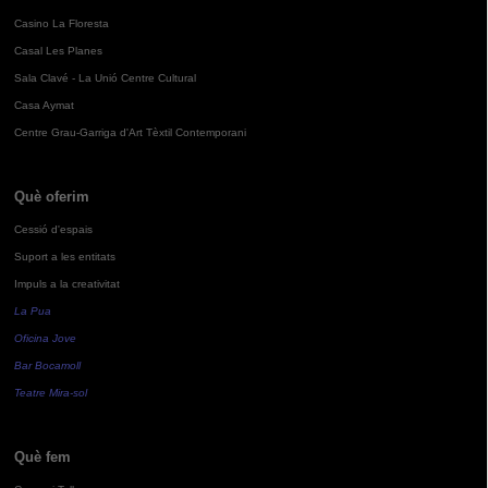
Casino La Floresta
Casal Les Planes
Sala Clavé - La Unió Centre Cultural
Casa Aymat
Centre Grau-Garriga d'Art Tèxtil Contemporani
Què oferim
Cessió d'espais
Suport a les entitats
Impuls a la creativitat
La Pua
Oficina Jove
Bar Bocamoll
Teatre Mira-sol
Què fem