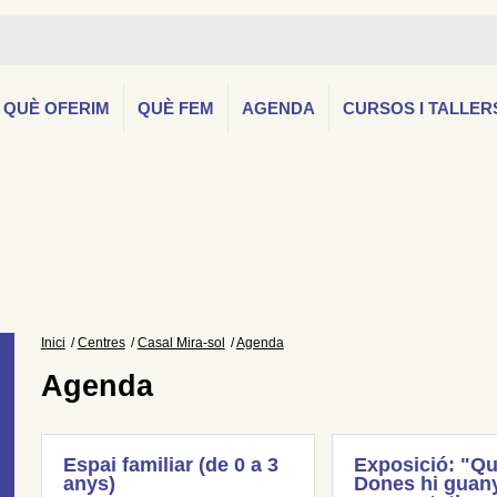
QUÈ OFERIM
QUÈ FEM
AGENDA
CURSOS I TALLER
Inici
Centres
Casal Mira-sol
Agenda
Agenda
Espai familiar (de 0 a 3
Exposició: "Qu
anys)
Dones hi guany