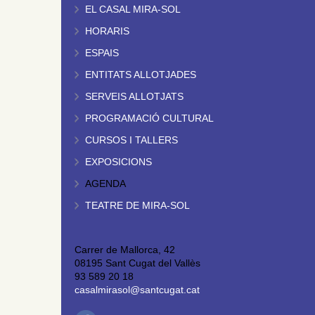
EL CASAL MIRA-SOL
HORARIS
ESPAIS
ENTITATS ALLOTJADES
SERVEIS ALLOTJATS
PROGRAMACIÓ CULTURAL
CURSOS I TALLERS
EXPOSICIONS
AGENDA
TEATRE DE MIRA-SOL
Carrer de Mallorca, 42
08195 Sant Cugat del Vallès
93 589 20 18
casalmirasol@santcugat.cat