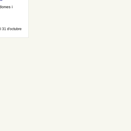
"
dones i
l 31 d'octubre