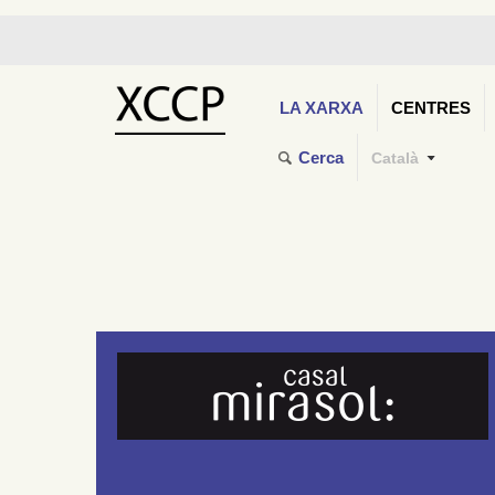
LA XARXA
CENTRES
Cerca
Català