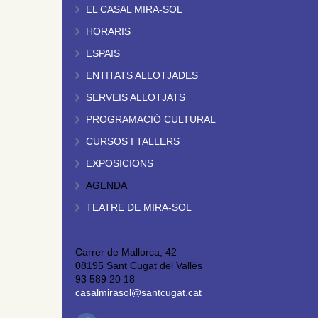
EL CASAL MIRA-SOL
HORARIS
ESPAIS
ENTITATS ALLOTJADES
SERVEIS ALLOTJATS
PROGRAMACIÓ CULTURAL
CURSOS I TALLERS
EXPOSICIONS
AGENDA
TEATRE DE MIRA-SOL
Carrer de Mallorca, 42
08195 Sant Cugat del Vallès
93 589 20 18
casalmirasol@santcugat.cat