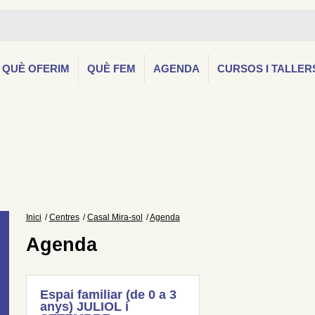
QUÈ OFERIM
QUÈ FEM
AGENDA
CURSOS I TALLER
Inici
Centres
Casal Mira-sol
Agenda
Agenda
Espai familiar (de 0 a 3
anys) JULIOL i