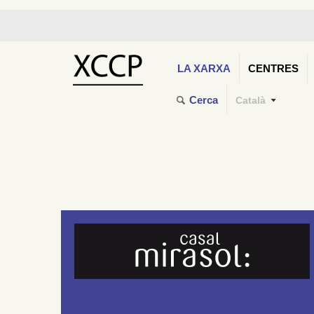
LA XARXA
CENTRES
Cerca
Català