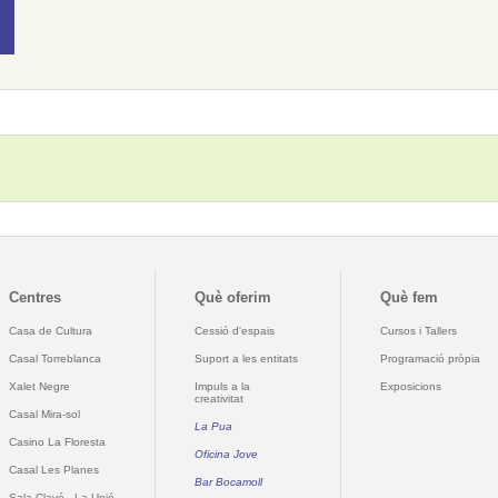
Centres
Què oferim
Què fem
Casa de Cultura
Cessió d'espais
Cursos i Tallers
Casal Torreblanca
Suport a les entitats
Programació pròpia
Xalet Negre
Impuls a la
Exposicions
creativitat
Casal Mira-sol
La Pua
Casino La Floresta
Oficina Jove
Casal Les Planes
Bar Bocamoll
Sala Clavé - La Unió