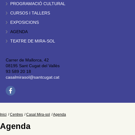
PROGRAMACIÓ CULTURAL
CURSOS I TALLERS
EXPOSICIONS
AGENDA
TEATRE DE MIRA-SOL
Carrer de Mallorca, 42
08195 Sant Cugat del Vallès
93 589 20 18
casalmirasol@santcugat.cat
Inici
Centres
Casal Mira-sol
Agenda
Agenda