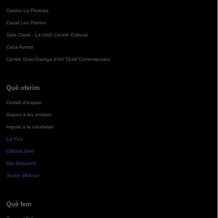
Casino La Floresta
Casal Les Planes
Sala Clavé - La Unió Centre Cultural
Casa Aymat
Centre Grau-Garriga d'Art Tèxtil Contemporani
Què oferim
Cessió d'espais
Suport a les entitats
Impuls a la creativitat
La Pua
Oficina Jove
Bar Bocamoll
Teatre Mira-sol
Què fem