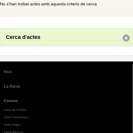
No s'han trobat actes amb aquests criteris de cerca
Cerca d'actes
Inici
La Xarxa
Centres
Casa de Cultura
Casal Torreblanca
Xalet Negre
Casal Mira-sol