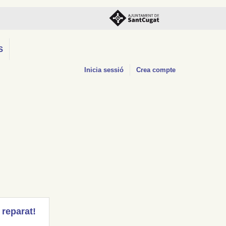
S
Inicia sessió
Crea compte
 reparat!