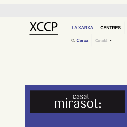
LA XARXA
CENTRES
Cerca
Català