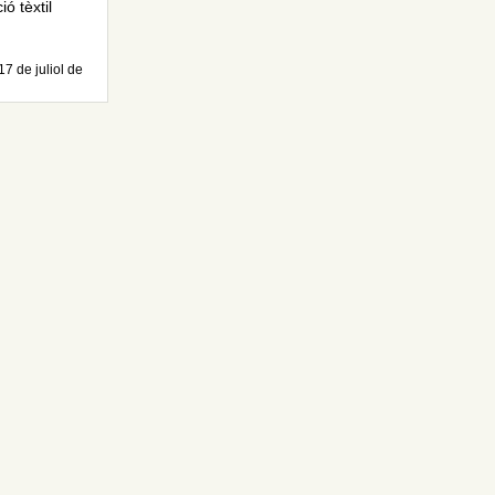
ó tèxtil
17 de juliol de