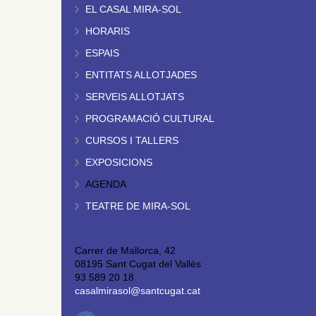
EL CASAL MIRA-SOL
HORARIS
ESPAIS
ENTITATS ALLOTJADES
SERVEIS ALLOTJATS
PROGRAMACIÓ CULTURAL
CURSOS I TALLERS
EXPOSICIONS
AGENDA
TEATRE DE MIRA-SOL
Carrer de Mallorca, 42
08195 Sant Cugat del Vallès
93 589 20 18
casalmirasol@santcugat.cat