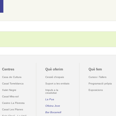
Centres
Què oferim
Què fem
Casa de Cultura
Cessió d'espais
Cursos i Tallers
Casal Torreblanca
Suport a les entitats
Programació pròpia
Xalet Negre
Impuls a la
Exposicions
creativitat
Casal Mira-sol
La Pua
Casino La Floresta
Oficina Jove
Casal Les Planes
Bar Bocamoll
Sala Clavé - La Unió