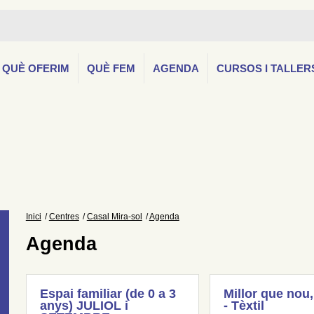
QUÈ OFERIM
QUÈ FEM
AGENDA
CURSOS I TALLER
Inici
Centres
Casal Mira-sol
Agenda
Agenda
Espai familiar (de 0 a 3
Millor que nou,
anys) JULIOL i
- Tèxtil