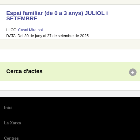
Espai familiar (de 0 a 3 anys) JULIOL i
SETEMBRE
LLOC:
Casal Mira-sol
DATA: Del 30 de juny al 27 de setembre de 2025
Cerca d'actes
Inici
La Xarxa
Centres