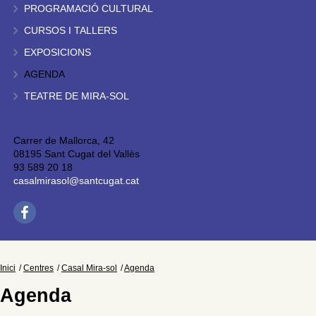
PROGRAMACIÓ CULTURAL
CURSOS I TALLERS
EXPOSICIONS
AGENDA
TEATRE DE MIRA-SOL
Carrer de Mallorca, 42
08195 Sant Cugat del Vallès
93 589 20 18
casalmirasol@santcugat.cat
Inici
Centres
Casal Mira-sol
Agenda
Agenda