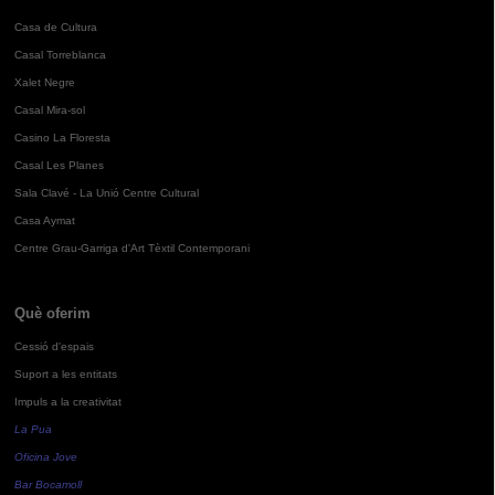
Casa de Cultura
Casal Torreblanca
Xalet Negre
Casal Mira-sol
Casino La Floresta
Casal Les Planes
Sala Clavé - La Unió Centre Cultural
Casa Aymat
Centre Grau-Garriga d'Art Tèxtil Contemporani
Què oferim
Cessió d'espais
Suport a les entitats
Impuls a la creativitat
La Pua
Oficina Jove
Bar Bocamoll