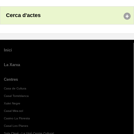
Cerca d'actes
Inici
La Xarxa
Centres
Casa de Cultura
Casal Torreblanca
Xalet Negre
Casal Mira-sol
Casino La Floresta
Casal Les Planes
Sala Clavé - La Unió Centre Cultural