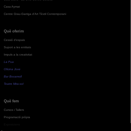
Casa Aymat
Centre Grau-Garriga d'Art Tèxtil Contemporani
Què oferim
Cessió d'espais
Suport a les entitats
Impuls a la creativitat
La Pua
Oficina Jove
Bar Bocamoll
Teatre Mira-sol
Què fem
Cursos i Tallers
Programació pròpia
Exposicions