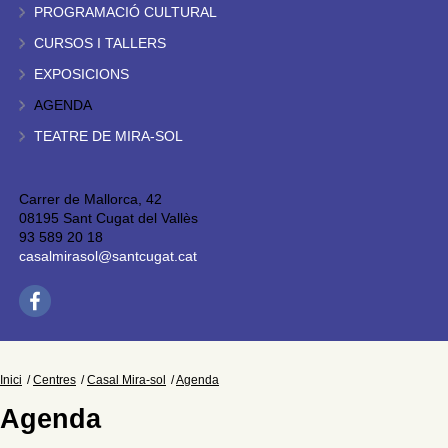
PROGRAMACIÓ CULTURAL
CURSOS I TALLERS
EXPOSICIONS
AGENDA
TEATRE DE MIRA-SOL
Carrer de Mallorca, 42
08195 Sant Cugat del Vallès
93 589 20 18
casalmirasol@santcugat.cat
Inici
Centres
Casal Mira-sol
Agenda
Agenda