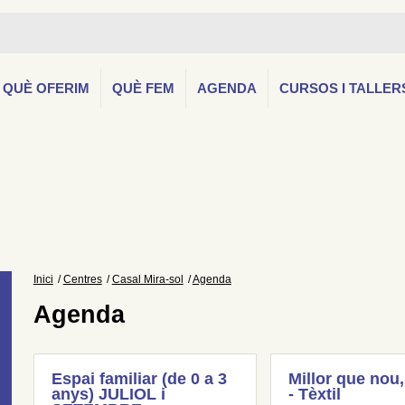
QUÈ OFERIM
QUÈ FEM
AGENDA
CURSOS I TALLER
Inici
Centres
Casal Mira-sol
Agenda
Agenda
Espai familiar (de 0 a 3
Millor que nou,
anys) JULIOL i
- Tèxtil