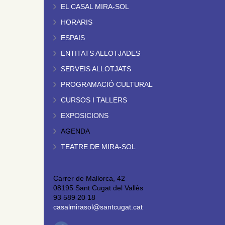
EL CASAL MIRA-SOL
HORARIS
ESPAIS
ENTITATS ALLOTJADES
SERVEIS ALLOTJATS
PROGRAMACIÓ CULTURAL
CURSOS I TALLERS
EXPOSICIONS
AGENDA
TEATRE DE MIRA-SOL
Carrer de Mallorca, 42
08195 Sant Cugat del Vallès
93 589 20 18
casalmirasol@santcugat.cat