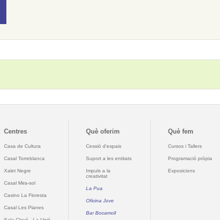
Centres
Què oferim
Què fem
Casa de Cultura
Cessió d'espais
Cursos i Tallers
Casal Torreblanca
Suport a les entitats
Programació pròpia
Xalet Negre
Impuls a la
Exposicions
creativitat
Casal Mira-sol
La Pua
Casino La Floresta
Oficina Jove
Casal Les Planes
Bar Bocamoll
Sala Clavé - La Unió