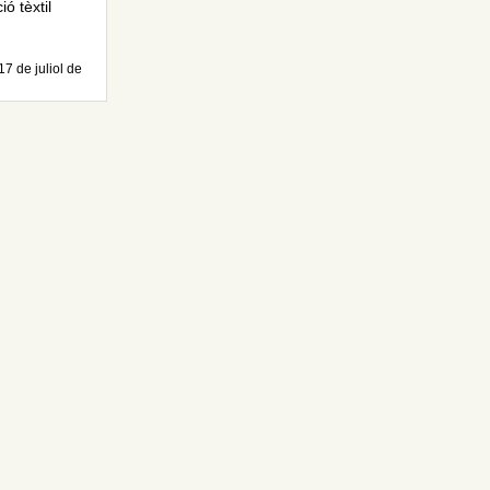
ó tèxtil
17 de juliol de