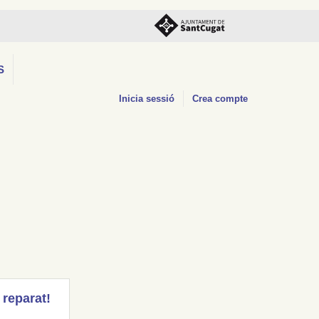
S
Inicia sessió
Crea compte
 reparat!