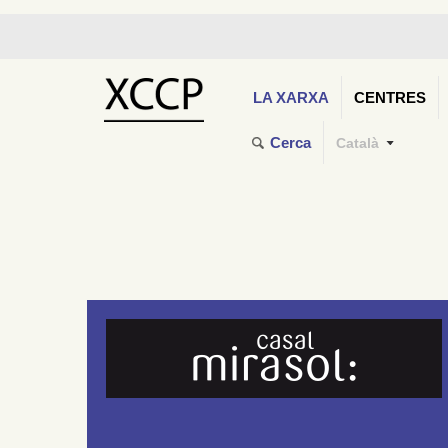
LA XARXA
CENTRES
Cerca
Català