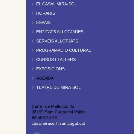
EL CASAL MIRA-SOL
HORARIS
ESPAIS
ENTITATS ALLOTJADES
SERVEIS ALLOTJATS
PROGRAMACIÓ CULTURAL
CURSOS I TALLERS
EXPOSICIONS
AGENDA
TEATRE DE MIRA-SOL
Carrer de Mallorca, 42
08195 Sant Cugat del Vallès
93 589 20 18
casalmirasol@santcugat.cat