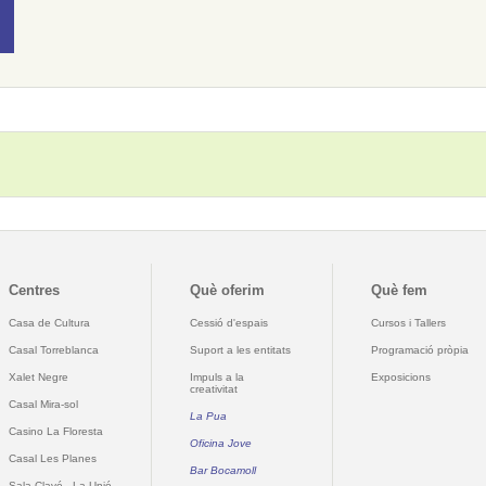
Centres
Què oferim
Què fem
Casa de Cultura
Cessió d'espais
Cursos i Tallers
Casal Torreblanca
Suport a les entitats
Programació pròpia
Xalet Negre
Impuls a la
Exposicions
creativitat
Casal Mira-sol
La Pua
Casino La Floresta
Oficina Jove
Casal Les Planes
Bar Bocamoll
Sala Clavé - La Unió