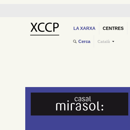
LA XARXA
CENTRES
Cerca
Català