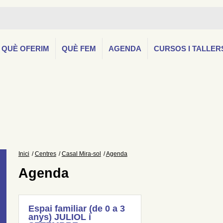
QUÈ OFERIM
QUÈ FEM
AGENDA
CURSOS I TALLER
Inici
Centres
Casal Mira-sol
Agenda
Agenda
Espai familiar (de 0 a 3
anys) JULIOL i