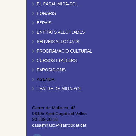
EL CASAL MIRA-SOL
HORARIS
ESPAIS
ENTITATS ALLOTJADES
SERVEIS ALLOTJATS
PROGRAMACIÓ CULTURAL
CURSOS I TALLERS
EXPOSICIONS
AGENDA
TEATRE DE MIRA-SOL
Carrer de Mallorca, 42
08195 Sant Cugat del Vallès
93 589 20 18
casalmirasol@santcugat.cat