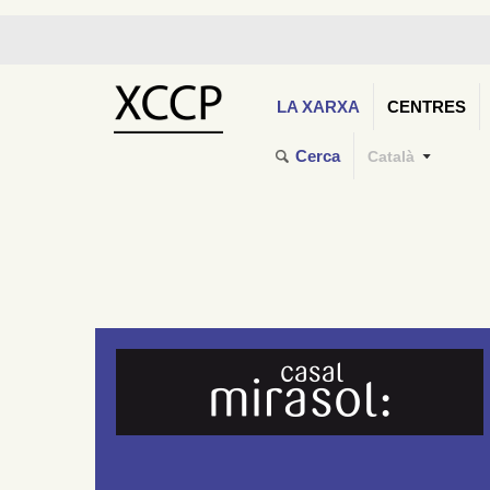
LA XARXA
CENTRES
Cerca
Català