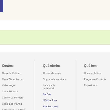
Centres
Què oferim
Què fem
Casa de Cultura
Cessió d'espais
Cursos i Tallers
Casal Torreblanca
Suport a les entitats
Programació pròpia
Xalet Negre
Impuls a la
Exposicions
creativitat
Casal Mira-sol
La Pua
Casino La Floresta
Oficina Jove
Casal Les Planes
Bar Bocamoll
Sala Clavé - La Unió