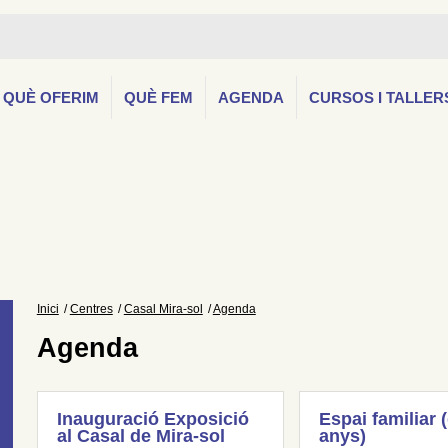
QUÈ OFERIM
QUÈ FEM
AGENDA
CURSOS I TALLER
Inici
Centres
Casal Mira-sol
Agenda
Agenda
Inauguració Exposició
Espai familiar 
al Casal de Mira-sol
anys)