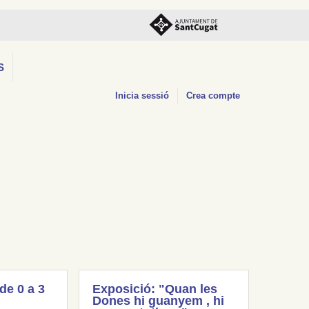
S
Inicia sessió
Crea compte
(de 0 a 3
Exposició: "Quan les
Dones hi guanyem , hi