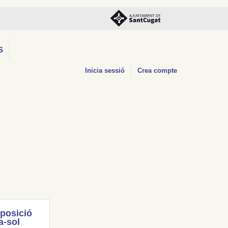
S
Inicia sessió
Crea compte
posició
a-sol