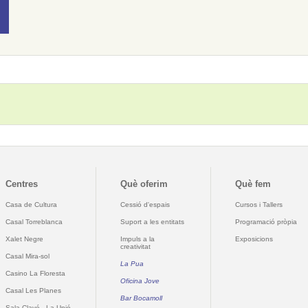
Centres
Què oferim
Què fem
Casa de Cultura
Cessió d'espais
Cursos i Tallers
Casal Torreblanca
Suport a les entitats
Programació pròpia
Xalet Negre
Impuls a la
Exposicions
creativitat
Casal Mira-sol
La Pua
Casino La Floresta
Oficina Jove
Casal Les Planes
Bar Bocamoll
Sala Clavé - La Unió