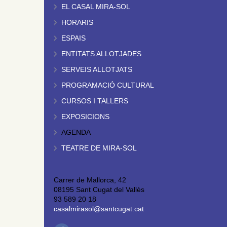
EL CASAL MIRA-SOL
HORARIS
ESPAIS
ENTITATS ALLOTJADES
SERVEIS ALLOTJATS
PROGRAMACIÓ CULTURAL
CURSOS I TALLERS
EXPOSICIONS
AGENDA
TEATRE DE MIRA-SOL
Carrer de Mallorca, 42
08195 Sant Cugat del Vallès
93 589 20 18
casalmirasol@santcugat.cat