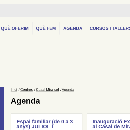
QUÈ OFERIM
QUÈ FEM
AGENDA
CURSOS I TALLER
Inici
Centres
Casal Mira-sol
Agenda
Agenda
Espai familiar (de 0 a 3
Inauguració Ex
anys) JULIOL i
al Casal de Mir