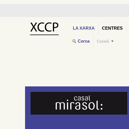
LA XARXA
CENTRES
Cerca
Català