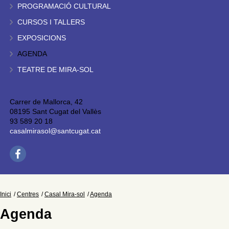
PROGRAMACIÓ CULTURAL
CURSOS I TALLERS
EXPOSICIONS
AGENDA
TEATRE DE MIRA-SOL
Carrer de Mallorca, 42
08195 Sant Cugat del Vallès
93 589 20 18
casalmirasol@santcugat.cat
Inici
Centres
Casal Mira-sol
Agenda
Agenda