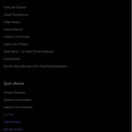
Casa de Cultura
Casal Torreblanca
Xalet Negre
Casal Mira-sol
Casino La Floresta
Casal Les Planes
Sala Clavé - La Unió Centre Cultural
Casa Aymat
Centre Grau-Garriga d'Art Tèxtil Contemporani
Què oferim
Cessió d'espais
Suport a les entitats
Impuls a la creativitat
La Pua
Oficina Jove
Bar Bocamoll