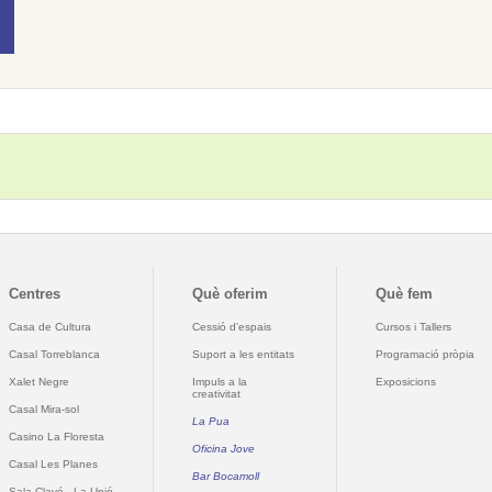
Centres
Què oferim
Què fem
Casa de Cultura
Cessió d'espais
Cursos i Tallers
Casal Torreblanca
Suport a les entitats
Programació pròpia
Xalet Negre
Impuls a la
Exposicions
creativitat
Casal Mira-sol
La Pua
Casino La Floresta
Oficina Jove
Casal Les Planes
Bar Bocamoll
Sala Clavé - La Unió