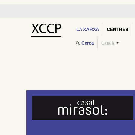
LA XARXA
CENTRES
Cerca
Català