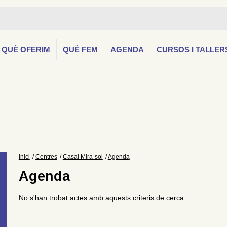
QUÈ OFERIM
QUÈ FEM
AGENDA
CURSOS I TALLER
Inici
Centres
Casal Mira-sol
Agenda
Agenda
No s'han trobat actes amb aquests criteris de cerca