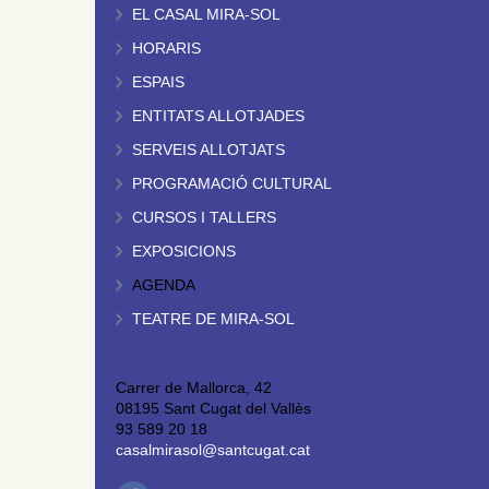
EL CASAL MIRA-SOL
HORARIS
ESPAIS
ENTITATS ALLOTJADES
SERVEIS ALLOTJATS
PROGRAMACIÓ CULTURAL
CURSOS I TALLERS
EXPOSICIONS
AGENDA
TEATRE DE MIRA-SOL
Carrer de Mallorca, 42
08195 Sant Cugat del Vallès
93 589 20 18
casalmirasol@santcugat.cat