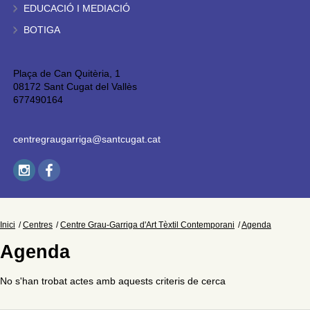
EDUCACIÓ I MEDIACIÓ
BOTIGA
Plaça de Can Quitèria, 1
08172 Sant Cugat del Vallès
677490164
centregraugarriga@santcugat.cat
Inici
Centres
Centre Grau-Garriga d'Art Tèxtil Contemporani
Agenda
Agenda
No s'han trobat actes amb aquests criteris de cerca