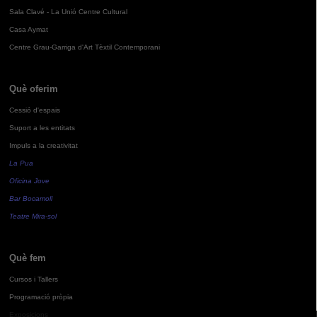
Sala Clavé - La Unió Centre Cultural
Casa Aymat
Centre Grau-Garriga d'Art Tèxtil Contemporani
Què oferim
Cessió d'espais
Suport a les entitats
Impuls a la creativitat
La Pua
Oficina Jove
Bar Bocamoll
Teatre Mira-sol
Què fem
Cursos i Tallers
Programació pròpia
Exposicions