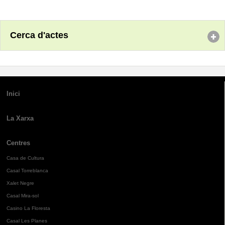
Cerca d'actes
Inici
La Xarxa
Centres
Casa de Cultura
Casal Torreblanca
Xalet Negre
Casal Mira-sol
Casino La Floresta
Casal Les Planes