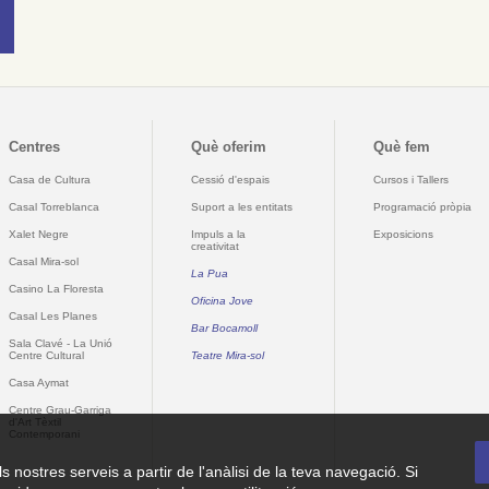
Centres
Què oferim
Què fem
Casa de Cultura
Cessió d'espais
Cursos i Tallers
Casal Torreblanca
Suport a les entitats
Programació pròpia
Xalet Negre
Impuls a la
Exposicions
creativitat
Casal Mira-sol
La Pua
Casino La Floresta
Oficina Jove
Casal Les Planes
Bar Bocamoll
Sala Clavé - La Unió
Centre Cultural
Teatre Mira-sol
Casa Aymat
Centre Grau-Garriga
d'Art Tèxtil
Contemporani
ls nostres serveis a partir de l'anàlisi de la teva navegació. Si