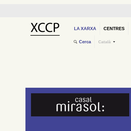
LA XARXA
CENTRES
Cerca
Català