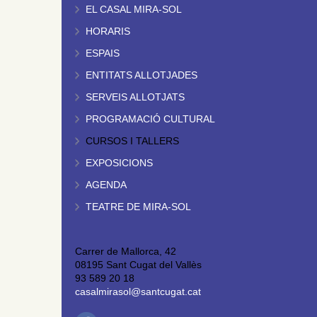
EL CASAL MIRA-SOL
HORARIS
ESPAIS
ENTITATS ALLOTJADES
SERVEIS ALLOTJATS
PROGRAMACIÓ CULTURAL
CURSOS I TALLERS
EXPOSICIONS
AGENDA
TEATRE DE MIRA-SOL
Carrer de Mallorca, 42
08195 Sant Cugat del Vallès
93 589 20 18
casalmirasol@santcugat.cat