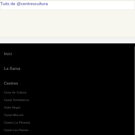
Tuits de @centrescultura
Inici
La Xarxa
Centres
Casa de Cultura
Casal Torreblanca
Xalet Negre
Casal Mira-sol
Casino La Floresta
Casal Les Planes