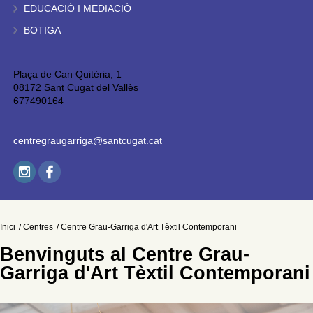
EDUCACIÓ I MEDIACIÓ
BOTIGA
Plaça de Can Quitèria, 1
08172 Sant Cugat del Vallès
677490164
centregraugarriga@santcugat.cat
Inici
Centres
Centre Grau-Garriga d'Art Tèxtil Contemporani
Benvinguts al Centre Grau-
Garriga d'Art Tèxtil Contemporani