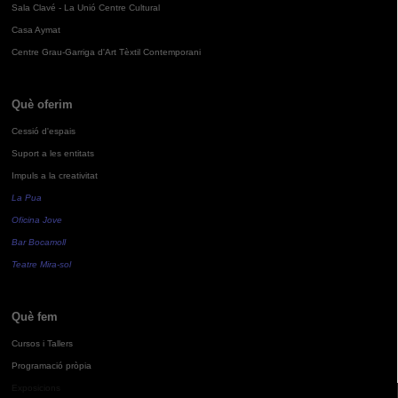
Sala Clavé - La Unió Centre Cultural
Casa Aymat
Centre Grau-Garriga d'Art Tèxtil Contemporani
Què oferim
Cessió d'espais
Suport a les entitats
Impuls a la creativitat
La Pua
Oficina Jove
Bar Bocamoll
Teatre Mira-sol
Què fem
Cursos i Tallers
Programació pròpia
Exposicions