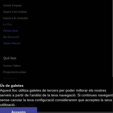
Cessió d'espais
Suport a les entitats
Impuls a la creativitat
La Pua
Oficina Jove
Bar Bocamoll
Teatre Mira-sol
Què fem
Cursos i Tallers
Programació pròpia
Exposicions
Ús de galetes
Aquest lloc utilitza galetes de tercers per poder millorar els nostres
Agenda
serveis a partir de l'anàlisi de la teva navegació. Si continues navegant
sense canviar la teva configuració considerarem que acceptes la seva
utilització.
CURSOS I TALLERS
Accepto