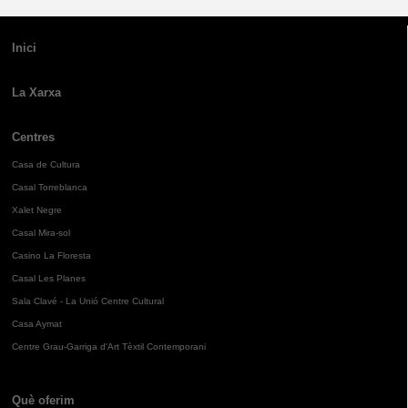
Inici
La Xarxa
Centres
Casa de Cultura
Casal Torreblanca
Xalet Negre
Casal Mira-sol
Casino La Floresta
Casal Les Planes
Sala Clavé - La Unió Centre Cultural
Casa Aymat
Centre Grau-Garriga d'Art Tèxtil Contemporani
Què oferim