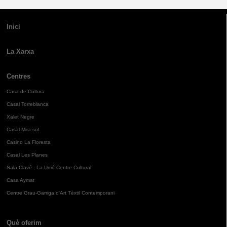
Inici
La Xarxa
Centres
Casa de Cultura
Casal Torreblanca
Xalet Negre
Casal Mira-sol
Casino La Floresta
Casal Les Planes
Sala Clavé - La Unió Centre Cultural
Casa Aymat
Centre Grau-Garriga d'Art Tèxtil Contemporani
Què oferim