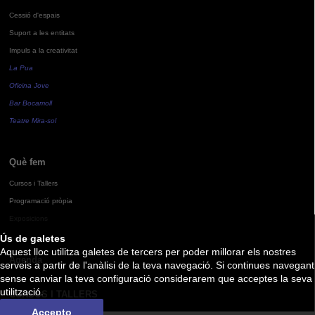
Cessió d'espais
Suport a les entitats
Impuls a la creativitat
La Pua
Oficina Jove
Bar Bocamoll
Teatre Mira-sol
Què fem
Cursos i Tallers
Programació pròpia
Exposicions
Ús de galetes
Aquest lloc utilitza galetes de tercers per poder millorar els nostres
Agenda
serveis a partir de l'anàlisi de la teva navegació. Si continues navegant
sense canviar la teva configuració considerarem que acceptes la seva
utilització.
CURSOS I TALLERS
Accepto