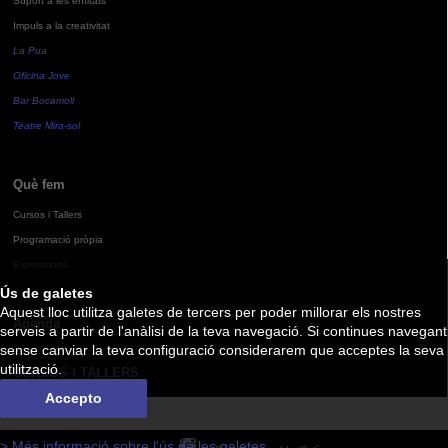
Suport a les entitats
Impuls a la creativitat
La Pua
Oficina Jove
Bar Bocamoll
Teatre Mira-sol
Què fem
Cursos i Tallers
Programació pròpia
Exposicions
Ús de galetes
Aquest lloc utilitza galetes de tercers per poder millorar els nostres
Agenda
serveis a partir de l'anàlisi de la teva navegació. Si continues navegant
sense canviar la teva configuració considerarem que acceptes la seva
utilització.
CURSOS I TALLERS
Accepto
> Més informació sobre l'ús de les galetes