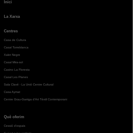
Inici
La Xarxa
Centres
Casa de Cultura
Casal Torreblanca
Xalet Negre
Casal Mira-sol
Casino La Floresta
Casal Les Planes
Sala Clavé - La Unió Centre Cultural
Casa Aymat
Centre Grau-Garriga d'Art Tèxtil Contemporani
Què oferim
Cessió d'espais