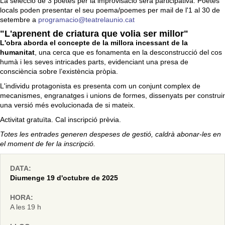
La selecció de 3 poetes per la improvisació serà participativa. Poetes
locals poden presentar el seu poema/poemes per mail de l'1 al 30 de
setembre a
programacio@teatrelaunio.cat
"L'aprenent de criatura que volia ser millor"
L'obra aborda el concepte de la millora incessant de la
humanitat
, una cerca que es fonamenta en la desconstrucció del cos
humà i les seves intricades parts, evidenciant una presa de
consciència sobre l’existència pròpia.
L'individu protagonista es presenta com un conjunt complex de
mecanismes, engranatges i unions de formes, dissenyats per construir
una versió més evolucionada de si mateix.
Activitat gratuïta. Cal inscripció prèvia.
Totes les entrades generen despeses de gestió, caldrà abonar-les en
el moment de fer la inscripció.
DATA:
Diumenge 19 d'octubre de 2025
HORA:
A les 19 h