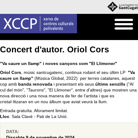
Inici
Què fem
Programació pròpia
Concert d'autor. Oriol Cors
"Va caure un llamp" i noves cançons com "El Llimoner"
Oriol Cors
, músic santcugatenc, continua rodant el seu últim LP
"Va
caure un llamp"
(Música Global, 2022) per terres catalanes, aquest
cop amb
banda renovada
i presentant els seus
últims senzills
("Al
cul del món", "Taurons", "El Llimoner", entre d'altres) que mostren una
nova direcció i una nova manera de fer de l'artista i que es
cristal·litzaran en un nou àlbum que aviat veurà la llum.
Entrada gratuïta. Aforament limitat.
Lloc
: Sala Clavé - Pati de La Unió.
DATA:
Dissabte 9 de novembre de 2024