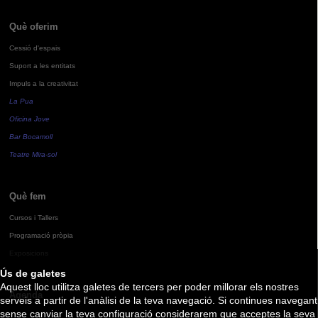
Què oferim
Cessió d'espais
Suport a les entitats
Impuls a la creativitat
La Pua
Oficina Jove
Bar Bocamoll
Teatre Mira-sol
Què fem
Cursos i Tallers
Programació pròpia
Exposicions
Ús de galetes
Aquest lloc utilitza galetes de tercers per poder millorar els nostres
Agenda
serveis a partir de l'anàlisi de la teva navegació. Si continues navegant
sense canviar la teva configuració considerarem que acceptes la seva