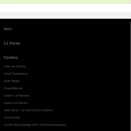
Inici
La Xarxa
Centres
Casa de Cultura
Casal Torreblanca
Xalet Negre
Casal Mira-sol
Casino La Floresta
Casal Les Planes
Sala Clavé - La Unió Centre Cultural
Casa Aymat
Centre Grau-Garriga d'Art Tèxtil Contemporani