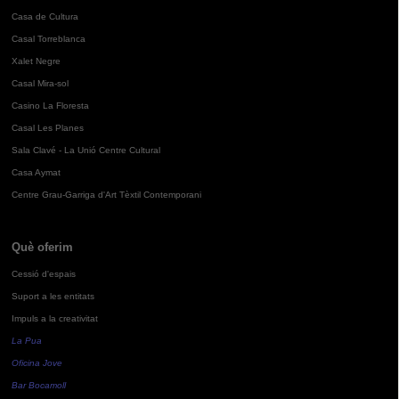
Casa de Cultura
Casal Torreblanca
Xalet Negre
Casal Mira-sol
Casino La Floresta
Casal Les Planes
Sala Clavé - La Unió Centre Cultural
Casa Aymat
Centre Grau-Garriga d'Art Tèxtil Contemporani
Què oferim
Cessió d'espais
Suport a les entitats
Impuls a la creativitat
La Pua
Oficina Jove
Bar Bocamoll