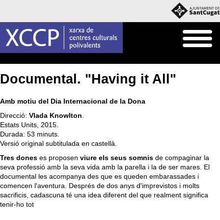
Inici
Què fem
Programació pròpia
Documental. "Having it All"
Amb motiu del Dia Internacional de la Dona
Direcció:
Vlada Knowlton
.
Estats Units, 2015.
Durada: 53 minuts.
Versió original subtitulada en castellà.
Tres dones
es proposen
viure els seus somnis
de compaginar la
seva professió amb la seva vida amb la parella i la de ser mares. El
documental les acompanya des que es queden embarassades i
comencen l'aventura. Després de dos anys d'imprevistos i molts
sacrificis, cadascuna té una idea diferent del que realment significa
tenir-ho tot