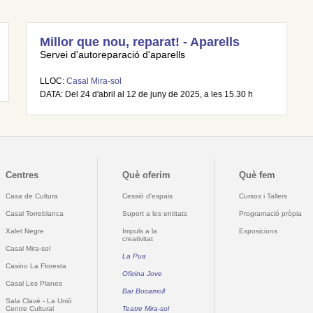
Millor que nou, reparat! - Aparells
Servei d'autoreparació d'aparells
LLOC:
Casal Mira-sol
DATA: Del 24 d'abril al 12 de juny de 2025, a les 15.30 h
Centres
Què oferim
Què fem
Casa de Cultura
Cessió d'espais
Cursos i Tallers
Casal Torreblanca
Suport a les entitats
Programació pròpia
Xalet Negre
Impuls a la
Exposicions
creativitat
Casal Mira-sol
La Pua
Casino La Floresta
Oficina Jove
Casal Les Planes
Bar Bocamoll
Sala Clavé - La Unió
Centre Cultural
Teatre Mira-sol