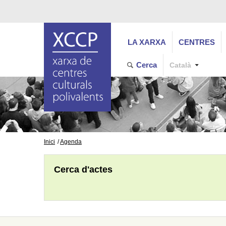
LA XARXA
CENTRES
Cerca
Català
Inici
Agenda
Cerca d'actes