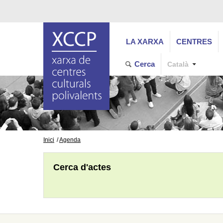
LA XARXA
CENTRES
Cerca
Català
Inici
Agenda
Cerca d'actes