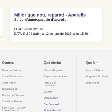
Millor que nou, reparat! - Aparells
Servei d'autoreparació d'aparells
LLOC:
Casal Mira-sol
DATA: Del 24 d'abril al 12 de juny de 2025, a les 15.30 h
Centres
Què oferim
Què fem
Casa de Cultura
Cessió d'espais
Cursos i Tallers
Casal Torreblanca
Suport a les entitats
Programació pròpia
Xalet Negre
Impuls a la
Exposicions
creativitat
Casal Mira-sol
La Pua
Casino La Floresta
Oficina Jove
Casal Les Planes
Bar Bocamoll
Sala Clavé - La Unió
Centre Cultural
Teatre Mira-sol