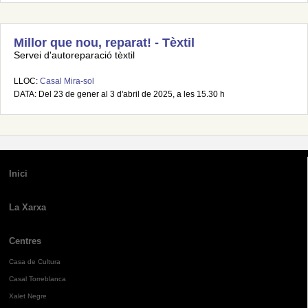
Millor que nou, reparat! - Tèxtil
Servei d'autoreparació tèxtil
LLOC:
Casal Mira-sol
DATA: Del 23 de gener al 3 d'abril de 2025, a les 15.30 h
Inici
La Xarxa
Centres
Casa de Cultura
Casal Torreblanca
Xalet Negre