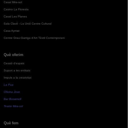
Casal Mira-sol
Casino La Floresta
Casal Les Planes
Sala Clavé - La Unió Centre Cultural
Casa Aymat
Centre Grau-Garriga d'Art Tèxtil Contemporani
Què oferim
Cessió d'espais
Suport a les entitats
Impuls a la creativitat
La Pua
Oficina Jove
Bar Bocamoll
Teatre Mira-sol
Què fem