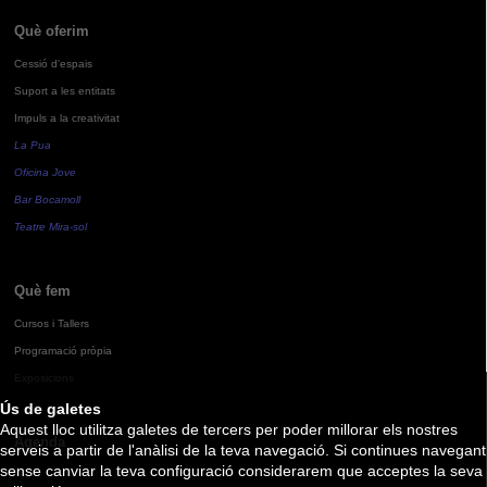
Què oferim
Cessió d'espais
Suport a les entitats
Impuls a la creativitat
La Pua
Oficina Jove
Bar Bocamoll
Teatre Mira-sol
Què fem
Cursos i Tallers
Programació pròpia
Exposicions
Ús de galetes
Aquest lloc utilitza galetes de tercers per poder millorar els nostres
Agenda
serveis a partir de l'anàlisi de la teva navegació. Si continues navegant
sense canviar la teva configuració considerarem que acceptes la seva