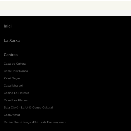
Inici
La Xarxa
Centres
Casa de Cultura
Casal Torreblanca
Xalet Negre
Casal Mira-sol
Casino La Floresta
Casal Les Planes
Sala Clavé - La Unió Centre Cultural
Casa Aymat
Centre Grau-Garriga d'Art Tèxtil Contemporani