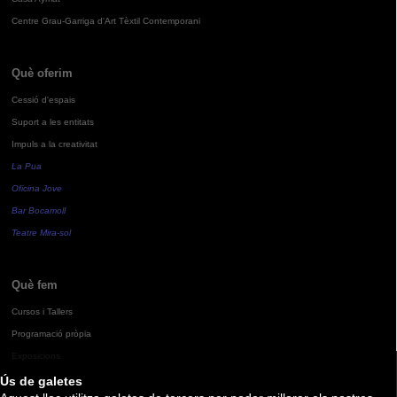
Centre Grau-Garriga d'Art Tèxtil Contemporani
Què oferim
Cessió d'espais
Suport a les entitats
Impuls a la creativitat
La Pua
Oficina Jove
Bar Bocamoll
Teatre Mira-sol
Què fem
Cursos i Tallers
Programació pròpia
Exposicions
Ús de galetes