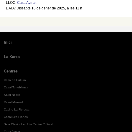
LLOC:
Casa Aymat
DATA: Dissabte 18 de gener de 2025, a les 11 h
Inici
La Xarxa
Centres
Casa de Cultura
Casal Torreblanca
Xalet Negre
Casal Mira-sol
Casino La Floresta
Casal Les Planes
Sala Clavé - La Unió Centre Cultural
Casa Aymat