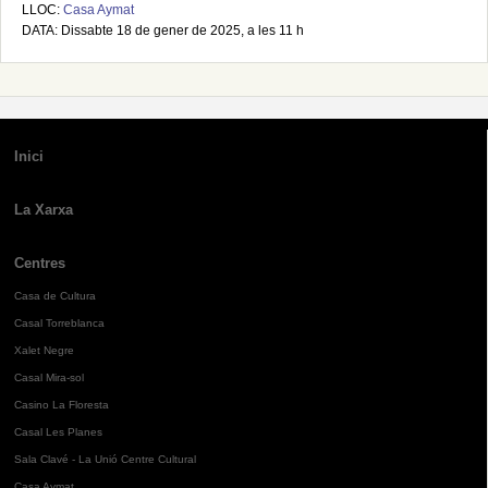
LLOC:
Casa Aymat
DATA: Dissabte 18 de gener de 2025, a les 11 h
Inici
La Xarxa
Centres
Casa de Cultura
Casal Torreblanca
Xalet Negre
Casal Mira-sol
Casino La Floresta
Casal Les Planes
Sala Clavé - La Unió Centre Cultural
Casa Aymat