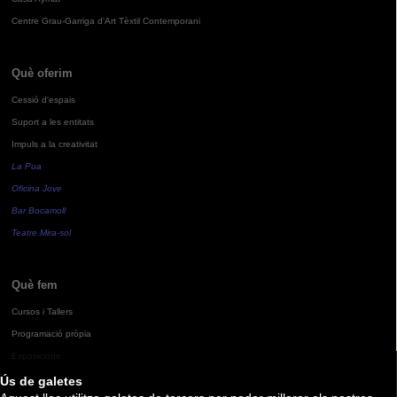
Centre Grau-Garriga d'Art Tèxtil Contemporani
Què oferim
Cessió d'espais
Suport a les entitats
Impuls a la creativitat
La Pua
Oficina Jove
Bar Bocamoll
Teatre Mira-sol
Què fem
Cursos i Tallers
Programació pròpia
Exposicions
Ús de galetes