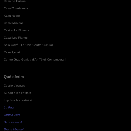
Casa de Cultura
Casal Torreblanca
Xalet Negre
Casal Mira-sol
Casino La Floresta
Casal Les Planes
Sala Clavé - La Unió Centre Cultural
Casa Aymat
Centre Grau-Garriga d'Art Tèxtil Contemporani
Què oferim
Cessió d'espais
Suport a les entitats
Impuls a la creativitat
La Pua
Oficina Jove
Bar Bocamoll
Teatre Mira-sol