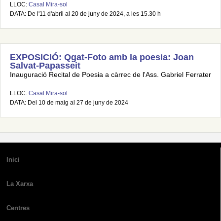
LLOC:
Casal Mira-sol
DATA: De l'11 d'abril al 20 de juny de 2024, a les 15.30 h
EXPOSICIÓ: Qgat-Foto amb la poesia: Joan
Salvat-Papasseit
Inauguració Recital de Poesia a càrrec de l'Ass. Gabriel Ferrater
LLOC:
Casal Mira-sol
DATA: Del 10 de maig al 27 de juny de 2024
Inici
La Xarxa
Centres